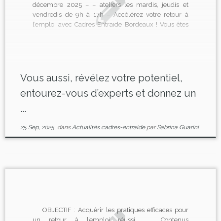
décembre 2025 – – ateliers les mardis, jeudis et
vendredis de 9h à 17h – Accélérez votre retour à
l’emploi avec Cadres Entraide Bordeaux ! Vous êtes
cadre, en recherche d’opportunités ou en pleine
reconversion professionnelle ? Ne restez pas seul
face au marché […]
Vous aussi, révélez votre potentiel,
entourez-vous d’experts et donnez un
...
25 Sep, 2025
dans
Actualités cadres-entraide
par
Sabrina Guarini
OBJECTIF : Acquérir les pratiques efficaces pour
un retour à l’emploi réussi.
Contenus