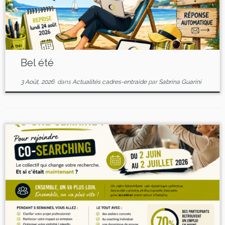
Bel été
3 Août, 2026
dans
Actualités cadres-entraide
par
Sabrina Guarini