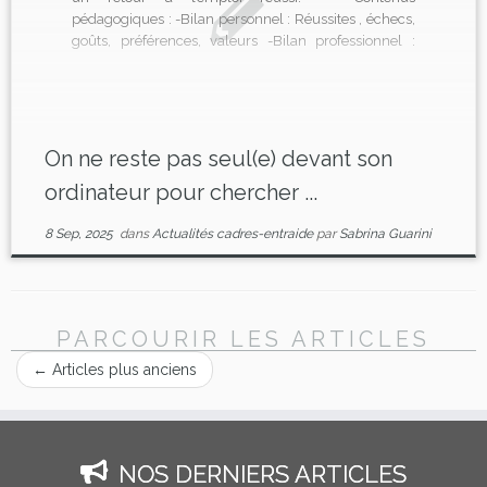
pédagogiques : -Bilan personnel : Réussites , échecs,
goûts, préférences, valeurs -Bilan professionnel :
compétences acquises et réalisations probantes -
Projet professionnel : construction, validation en
adéquation avec le marché de l’emploi -Techniques
de recherche d’emploi : CV , lettres de motivation,
simulation […]
On ne reste pas seul(e) devant son
ordinateur pour chercher ...
8 Sep, 2025
dans
Actualités cadres-entraide
par
Sabrina Guarini
PARCOURIR LES ARTICLES
←
Articles plus anciens
NOS DERNIERS ARTICLES