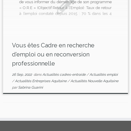
de vous informer du démarrage de son programme
« O.R.E » (Objectif Retour à l’Emploi) Taux de retour
à l’emploi constaté depuis 2015 : 70 % dans les 4
mois. Le programme se tiendra du 11 octobre au 02
décembre 2022.
8 semaines d’ateliers
,d’échanges et […]
Vous êtes Cadre en recherche
d’emploi ou en reconversion
professionnelle
26 Sep, 2022
dans
Actualités cadres-entraide
/
Actualités emploi
/
Actualités Entreprises Aquitaine
/
Actualités Nouvelle Aquitaine
par
Sabrina Guarini