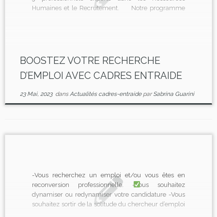
Humaines et le Recrutement.
Notre programme
comporte des outils, des vidéos, des exercices et des
temps individuels et collectifs pour accompagner de
façon optimale, les cadres dans leurs […]
BOOSTEZ VOTRE RECHERCHE
D’EMPLOI AVEC CADRES ENTRAIDE
23 Mai, 2023
dans
Actualités cadres-entraide
par
Sabrina Guarini
-Vous recherchez un emploi et/ou vous êtes en
reconversion professionnelle. -Vous souhaitez
dynamiser ou redynamiser votre candidature -Vous
souhaitez sortir de la solitude du chercheur d’emploi
Le programme « co-searching », c’est :
9