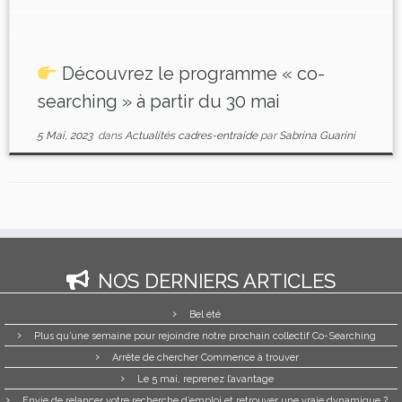
ateliers répartis sur 5 semaines en présentiel animés
par des experts en recrutement.
Des exercices
ludiques et des […]
Découvrez le programme « co-
searching » à partir du 30 mai
5 Mai, 2023
dans
Actualités cadres-entraide
par
Sabrina Guarini
NOS DERNIERS ARTICLES
Bel été
Plus qu’une semaine pour rejoindre notre prochain collectif Co-Searching
Arrête de chercher Commence à trouver
Le 5 mai, reprenez l’avantage
Envie de relancer votre recherche d’emploi et retrouver une vraie dynamique ?