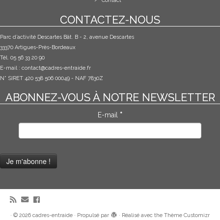
Contact
CONTACTEZ-NOUS
Parc d’activité Descartes Bât. B - 2, avenue Descartes
33370 Artigues-Près-Bordeaux
Tél. 05 56 33 20 90
E-mail :
contact@cadres-entraide.fr
N° SIRET 420 538 506 00049 - NAF 7830Z
ABONNEZ-VOUS À NOTRE NEWSLETTER
E-mail
*
·
© 2026
cadres-entraide
·
Propulsé par
·
Réalisé avec the
Thème Customizr