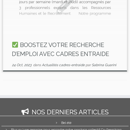
jours par semaine (mardi et jeudi) accompagnés par
3 professionnels experts dans les Ressources
Humaines et le Recrutement.
Notre programme
comporte des outils, des vidéos, des exercices et des
temps individuels et collectifs pour accompagner de
façon optimale, les cadres dans leurs […]
BOOSTEZ VOTRE RECHERCHE
D’EMPLOI AVEC CADRES ENTRAIDE
24 Oct, 2023
dans
Actualités cadres-entraide
par
Sabrina Guarini
NOS DERNIERS ARTICLES
Bel été
Plus qu’une semaine pour rejoindre notre prochain collectif Co-Searching